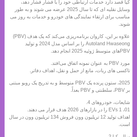
کیا قصد دارد خدمات ارتباطی خود را با فشار فشار دهد،
وسایل نقلیه ای که تا سال 2025 عرضه می شوند و به طور
مناسب برای ارتقاء نمایندگی های خودرو و خدمات به روز می
شوند.
علاوه بر این، کاروان برنامه‌ریزی می‌کند که یک هدف (PBV)
Autoland Hwaseong را بر اساس مدل 2024 و تولید
PBV‌های متوسط ​​ژوئیه 2025 انجام دهد.
مورد PBV به عنوان نمونه اتفاق می‌افتد.
تاکسی های ربات، مانع از حمل و نقل، اهداف دفاتر.
2025، ستون پرنده یک PBV متوسط ​​و به تدریج یک روبو مبتنی
بر PBV، سلطنتی و PBV بعداً.
شایعات، خودروهای 4.
01، 1 EVs را در بازارهای 2026 هدف قرار می دهند.
اهداف تولید 12 تریلیون وون فروش 134 تریلیون وون در سال
است.
سال، کیا 2.