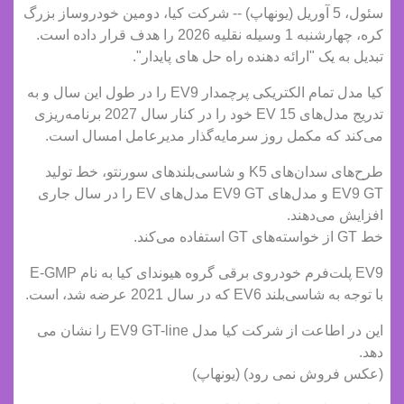
سئول، 5 آوریل (یونهاپ) -- شرکت کیا، دومین خودروساز بزرگ
کره، چهارشنبه 1 وسیله نقلیه 2026 را هدف قرار داده است.
تبدیل به یک "ارائه دهنده راه حل های پایدار".
کیا مدل تمام الکتریکی پرچمدار EV9 را در طول این سال و به
تدریج مدل‌های EV 15 خود را در کنار سال 2027 برنامه‌ریزی
می‌کند که مکمل روز سرمایه‌گذار مدیرعامل امسال است.
طرح‌های سدان‌های K5 و شاسی‌بلندهای سورنتو، خط تولید
EV9 GT و مدل‌های EV9 GT مدل‌های EV را در سال جاری
افزایش می‌دهند.
خط GT از خواسته‌های GT استفاده می‌کند.
EV9 پلت‌فرم خودروی برقی گروه هیوندای کیا به نام E-GMP
با توجه به شاسی‌بلند EV6 که در سال 2021 عرضه شد، است.
این در اطاعت از شرکت کیا مدل EV9 GT-line را نشان می
دهد.
(عکس فروش نمی رود) (یونهاپ)