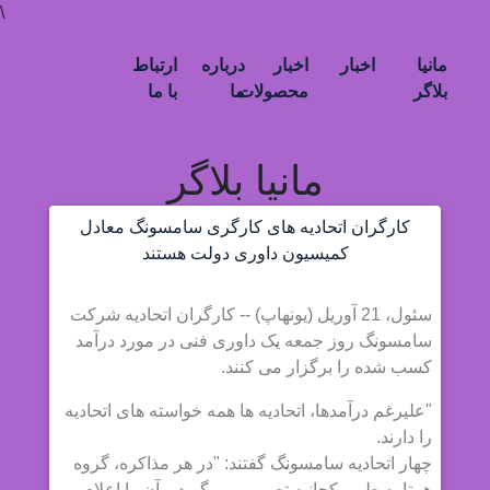
\
مانیا
اخبار
اخبار
درباره
ارتباط
بلاگر
محصولات
ما
با ما
مانیا بلاگر
کارگران اتحادیه های کارگری سامسونگ معادل
کمیسیون داوری دولت هستند
سئول، 21 آوریل (یونهاپ) -- کارگران اتحادیه شرکت
سامسونگ روز جمعه یک داوری فنی در مورد درآمد
کسب شده را برگزار می کنند.
"علیرغم درآمدها، اتحادیه ها همه خواسته های اتحادیه
را دارند.
چهار اتحادیه سامسونگ گفتند: "در هر مذاکره، گروه
همتا به طور یکجانبه تصمیم می گیرد و آن را اعلام