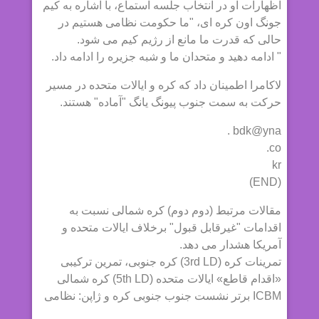
اظهارات او در انتخاب جلسه استماع، با اشاره به کیم
جونگ اون کره ای، "ما حکومت نظامی هستیم در
حالی که قدرت ما مانع از رژیم کیم می شود.
" ادامه دهید و متحدان ما و شبه جزیره را ادامه داد.
لاکامرا اطمینان داد که کره و ایالات متحده در مسیر
حرکت به سمت جنوب پیونگ یانگ "آماده" هستند.
bdk@yna .
co.
kr
(END)
مقالات مرتبط (دوم دوم) کره شمالی نسبت به
اقدامات "غیرقابل قبول" برخلاف ایالات متحده و
آمریکا هشدار می دهد.
تمرینات کره (3rd LD) کره جنوبی، تمرین ترکیبی
«اقدام قاطع» ایالات متحده (5th LD) کره شمالی
ICBM برتر نشست جنوب جنوبی کره و ژاپن: نظامی