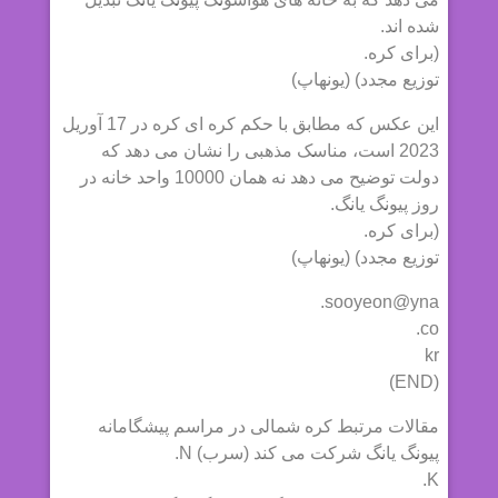
شده اند.
(برای کره.
توزیع مجدد) (یونهاپ)
این عکس که مطابق با حکم کره ای کره در 17 آوریل
2023 است، مناسک مذهبی را نشان می دهد که
دولت توضیح می دهد نه همان 10000 واحد خانه در
روز پیونگ یانگ.
(برای کره.
توزیع مجدد) (یونهاپ)
sooyeon@yna.
co.
kr
(END)
مقالات مرتبط کره شمالی در مراسم پیشگامانه
پیونگ یانگ شرکت می کند (سرب) N.
K.