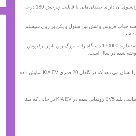
گفت: EV5 دارای طراحی بی‌حرمتی است و EV فرانسوی آن دارای صندلی‌هایی با قابلیت چرخش 180 درجه
اقشه حباب فروش و تنش بین سئول و پکن بر روی سیستم
این سال، سدان‌های K5 و شاسی‌بلندهای سورنتو قصد دارند 170000 دستگاه را به بزرگ‌ترین بازار پرفروش
این گذر از کیا شرکت خودروی موتوری EV5 SUV را نشان می دهد که در گلدان 20 قمری KIA EV نمایش داده
این در اطراف شرکت کیا نشان می دهد که اخلاق شاسی بلند EV5 رونمایی شده در KIA EV در حالی که مینا