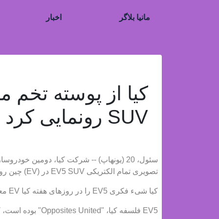
مانیا بلاگر
اخبار
SUV رونمایی کرد
سئول، 20 (یونهاپ) -- شرکت کیا، دومین خو
تصویری تمام الکتریکی EV5 SUV در (EV) چین رونمایی کرد.
کیا شیء فکری EV5 را در روزهای هفته کیا EV معرفی کرد.
EV5 فلسفه کیا، "Opposites United" بوده است، که مظهر الکتریکی سازی آن، بیانیه کیا است.