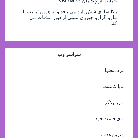
حمایت از چشمان KBO MVP
رکا ساری شش یارد می بافد و به همین ترتیب با
ماریا گرازیا چیوری بمبئی از دیور ملاقات می
کند.
سراسر وب
مرد محتوا
مایا کانتنت
ماریا بلاگر
مای فست فود
بهترین هدف