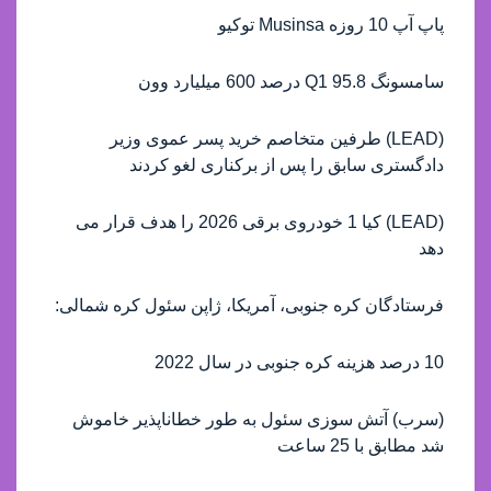
پاپ آپ 10 روزه Musinsa توکیو
سامسونگ Q1 95.8 درصد 600 میلیارد وون
(LEAD) طرفین متخاصم خرید پسر عموی وزیر
دادگستری سابق را پس از برکناری لغو کردند
(LEAD) کیا 1 خودروی برقی 2026 را هدف قرار می
دهد
فرستادگان کره جنوبی، آمریکا، ژاپن سئول کره شمالی:
10 درصد هزینه کره جنوبی در سال 2022
(سرب) آتش سوزی سئول به طور خطاناپذیر خاموش
شد مطابق با 25 ساعت