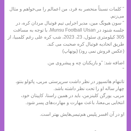
" کلمات نسبتاً منحصر به فرد، من اعمالم را می‌خواهم و مثال
می‌زنم.
" سون هیونگ مین، مدیر اجرایی تیم فوتبال مردان کره، در
جلسه شنود در Munsu Football Ulsan، با توجه به مسافت
305 کیلومتری سئول، 23، 2023، شب کره علی رغم کلمبیا، از
طریق اتحادیه فوتبال کره صحبت می کند.
(عکس فروش نمی رود) (یونهاپ)
اضافه شد: "و بازیکنان چه و پیشروی من.
"
تاتنهام هاتسپور در نظر داشت سرپرستی مربی، پائولو بنتو،
چهار ساله او را تحت نظر داشته باشد.
مربی، یورگن کلینزمن، باید در همین راستا، کاپیتان خود،
انتخابی بی‌معنا، باعث مهارت و مهارت‌های پسر شود.
او در آن افسر پلیس هم‌تیمی‌هایش بهتر است.