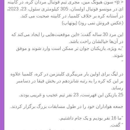
< p> سون هیونگ مین، مجری تیم فوتبال مردان کره، در کابینه
ای در مونسو فوتبال اولسان، 305 کیلومتری سئول، 23، 2023،
در آستانه کره بر خلاف کلمبیا، در کابینه صحبت می کند.
(عکس فروش نمی رود) (یونهاپ)
این مرد 30 ساله گفت: «این موقعیت‌هایی را ایجاد می‌کند که
در آن‌ها خیالشان راحت باشد.
"به ویژه، بازیکنان جوان تر ممکن است وارد شوند و موفق
شوند.
"
در لیگ برای اولین بار مربیگری کلینزمن در کره، کلمبیا علاوه
بر این که کره را به رتبه شانزدهم در بخش فیفا در دسامبر
رساند.
25 بازیکن این فهرست، 23 نفر تیم عجیب و غریبی بودند.
جمعه هواداران خود را در طول مسابقات بزرگ برگزار کردند.
"ما 16 نفر بودیم و یک جام داشتیم.
" گفت.