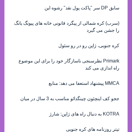
سابق DP سر "پاکت پول نقد" رشوه این
(سرب) کره شمالی از پیگرد قانونی خانه های پیونگ یانگ
را جشن می گیرد
کره جنوبی، ژاپن رو در رو سئول
Primark نظرسنجی ناسازگار خود را برای این موضوع
راه اندازی می کند
MMCA پیشنهاد استعفا می دهد: منابع
ججو کف اینچئون چینگدائو مناسب به 3 سال در میان
KOTRA به دنبال راه های ژاپن: شارژ
تیتر روزنامه های کره جنوبی