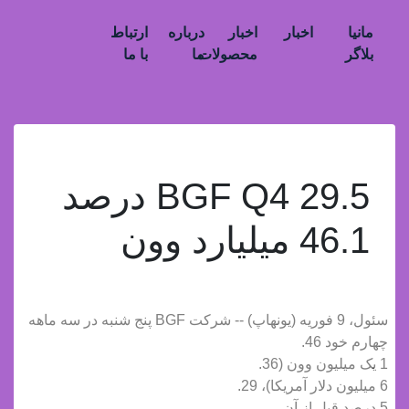
مانیا
اخبار
اخبار
درباره
ارتباط
بلاگر
محصولات
ما
با ما
BGF Q4 29.5 درصد
46.1 میلیارد وون
سئول، 9 فوریه (یونهاپ) -- شرکت BGF پنج شنبه در سه ماهه
چهارم خود 46.
1 یک میلیون وون (36.
6 میلیون دلار آمریکا)، 29.
5 درصد قبل از آن.